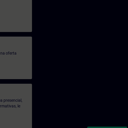
.
na oferta
a presencial,
rmativas, le