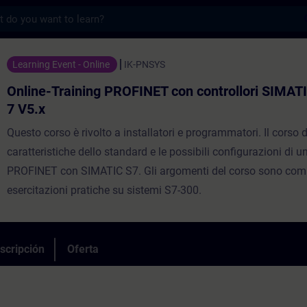
s
ing PROFINET con controllori SIMATIC in S
Learning Event - Online
IK-PNSYS
Online-Training PROFINET con controllori SIMAT
7 V5.x
Questo corso è rivolto a installatori e programmatori. Il corso d
caratteristiche dello standard e le possibili configurazioni di 
PROFINET con SIMATIC S7. Gli argomenti del corso sono comp
esercitazioni pratiche su sistemi S7-300.
scripción
Oferta