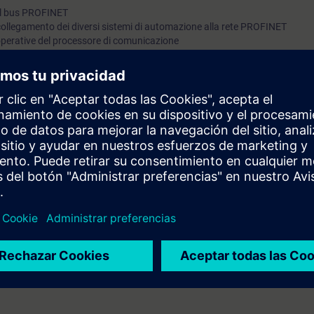
 del bus PROFINET
 collegamento dei diversi sistemi di automazione alla rete PROFINET
 operative del processore di comunicazione
 funzionali standard di comunicazione
ossedere conoscenza equivalente.