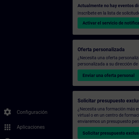
Actualmente no hay eventos di
Inscríbete en la lista de solicit
Activar el servicio de notific
Oferta personalizada
¿Necesita una oferta personali
personalizada a su dirección de 
Enviar una oferta personal
Solicitar presupuesto exclu
¿Necesita una formación más es
settings
Configuración
virtual o en un centro de formac
enviaremos un presupuesto per
apps
Aplicaciones
Solicitar presupuesto exclus