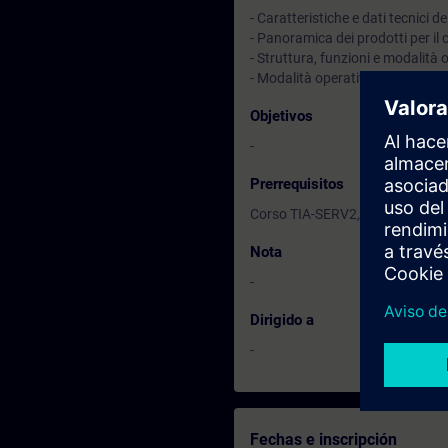
- Caratteristiche e dati tecnici
- Panoramica dei prodotti per il
- Struttura, funzioni e modalità
- Modalità operative dei blocchi
Objetivos
-
Prerrequisitos
Corso TIA-SERV2, TIA-PRO1 o p
Nota
-
Dirigido a
-
Fechas e inscripción