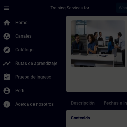
Saltar al contenido principal
Página cargada
menu
Training Services for Digital Industries
Curso - Online-Train
home
Home
group_work
Canales
explore
Catálogo
timeline
Rutas de aprendizaje
assignment_turned_in
Prueba de ingreso
account_circle
Perfil
info
Descripción
Fechas e in
Acerca de nosotros
Contenido