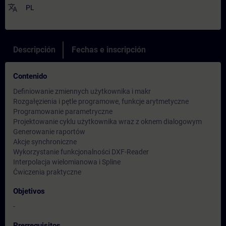
translate
PL
Descripción
Fechas e inscripción
Contenido
Definiowanie zmiennych użytkownika i makr
Rozgałęzienia i pętle programowe, funkcje arytmetyczne
Programowanie parametryczne
Projektowanie cyklu użytkownika wraz z oknem dialogowym
Generowanie raportów
Akcje synchroniczne
Wykorzystanie funkcjonalności DXF-Reader
Interpolacja wielomianowa i Spline
Ćwiczenia praktyczne
Objetivos
-
Prerrequisitos