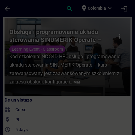
Saltar al contenido principal
Página cargada
place
expand_more
arrow_back
search
login
Colombia
Curso - Obsługa i programowanie układu 
Obsługa i programowanie układu
more_vert
sterowania SINUMERIK Operate –
kurs zaawansowany
Learning Event - Classroom
Kod szkolenia: NC-84D-HPObsługa i programowanie
układu sterowania SINUMERIK Operate – kurs
zaawansowany jest zaawansowanym szkoleniem z
zakresu obsługi, konfiguracji...
Más
De un vistazo
widgets
Curso
where_to_vote
PL
access_time
5 days