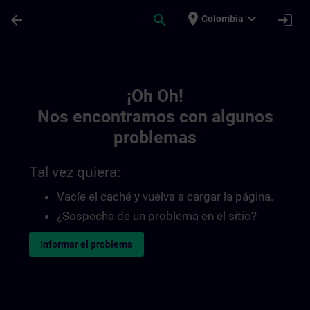
Saltar al contenido principal
Página cargada
place
expand_more
arrow_back
search
login
Colombia
Toc | SITRAIN
¡Oh Oh!
Nos encontramos con algunos
problemas
Tal vez quiera:
Vacíe el caché y vuelva a cargar la página.
¿Sospecha de un problema en el sitio?
Informar el problema