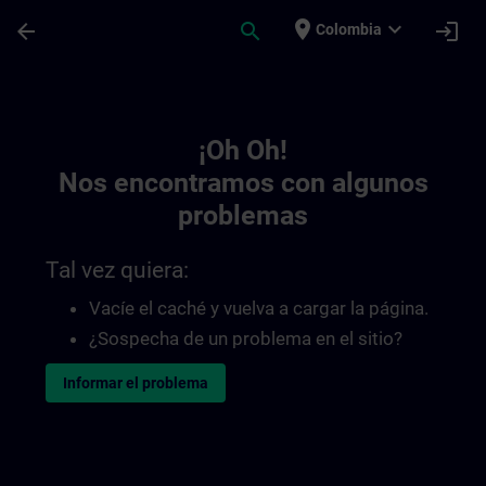
Saltar al contenido principal
Página cargada
place
expand_more
arrow_back
search
login
Colombia
Toc | SITRAIN
¡Oh Oh!
Nos encontramos con algunos
problemas
Tal vez quiera:
Vacíe el caché y vuelva a cargar la página.
¿Sospecha de un problema en el sitio?
Informar el problema