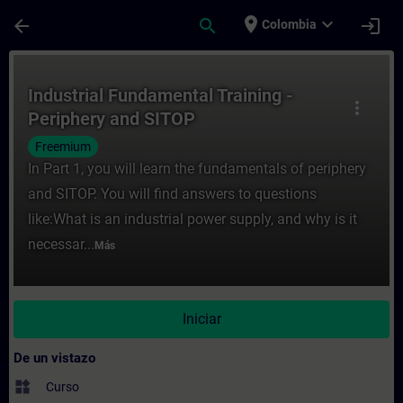
Saltar al contenido principal
Página cargada
place
expand_more
arrow_back
search
login
Colombia
Curso - Industrial Fundamental Training -
Industrial Fundamental Training -
more_vert
Periphery and SITOP
Freemium
In Part 1, you will learn the fundamentals of periphery
and SITOP. You will find answers to questions
like:What is an industrial power supply, and why is it
necessar...
Más
Iniciar
De un vistazo
widgets
Curso