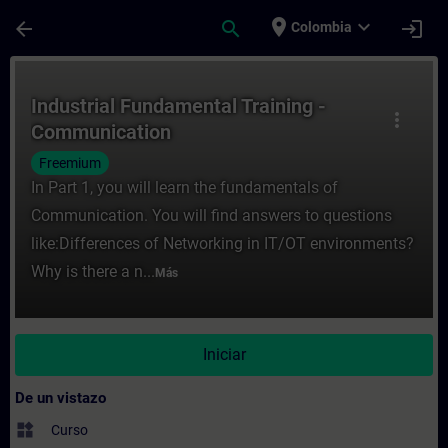
Saltar al contenido principal
Página cargada
place
expand_more
arrow_back
search
login
Colombia
Curso - Industrial Fundamental Training -
Industrial Fundamental Training -
more_vert
Communication
Freemium
In Part 1, you will learn the fundamentals of
Communication. You will find answers to questions
like:Differences of Networking in IT/OT environments?
Why is there a n...
Más
Iniciar
De un vistazo
widgets
Curso