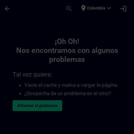
Saltar al contenido principal
Página cargada
place
expand_more
arrow_back
search
login
Colombia
Toc | SITRAIN
¡Oh Oh!
Nos encontramos con algunos
problemas
Tal vez quiera:
Vacíe el caché y vuelva a cargar la página.
¿Sospecha de un problema en el sitio?
Informar el problema