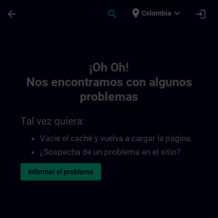
Saltar al contenido principal
Página cargada
place
expand_more
arrow_back
search
login
Colombia
Toc | SITRAIN
¡Oh Oh!
Nos encontramos con algunos
problemas
Tal vez quiera:
Vacíe el caché y vuelva a cargar la página.
¿Sospecha de un problema en el sitio?
Informar el problema