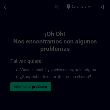
Saltar al contenido principal
Página cargada
place
expand_more
arrow_back
search
login
Colombia
Toc | SITRAIN
¡Oh Oh!
Nos encontramos con algunos
problemas
Tal vez quiera:
Vacíe el caché y vuelva a cargar la página.
¿Sospecha de un problema en el sitio?
Informar el problema