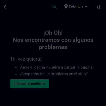
Saltar al contenido principal
Página cargada
place
expand_more
arrow_back
search
login
Colombia
Toc | SITRAIN
¡Oh Oh!
Nos encontramos con algunos
problemas
Tal vez quiera:
Vacíe el caché y vuelva a cargar la página.
¿Sospecha de un problema en el sitio?
Informar el problema