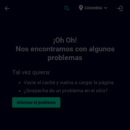
Saltar al contenido principal
Página cargada
place
expand_more
arrow_back
search
login
Colombia
Toc | SITRAIN
¡Oh Oh!
Nos encontramos con algunos
problemas
Tal vez quiera:
Vacíe el caché y vuelva a cargar la página.
¿Sospecha de un problema en el sitio?
Informar el problema