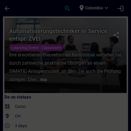
Saltar al contenido principal
Página cargada
place
expand_more
arrow_back
search
login
Colombia
Curso - Automatisierungstechniker/in Serv
Automatisierungstechniker/in Service
share
entspr. ZVEI
Learning Event - Classroom
Ihre erworbenen theoretischen Kenntnisse vertiefen Sie
durch zahlreiche, praktische Übungen an einem
SIMATIC-Anlagenmodell, an dem Sie auch die Prüfung
ablegen. Dies...
Más
De un vistazo
widgets
Curso
where_to_vote
CH
access_time
3 days