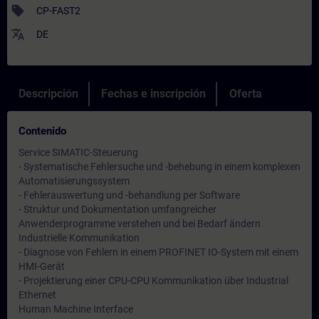
sell
CP-FAST2
translate
DE
Descripción
Fechas e inscripción
Oferta
Contenido
Service SIMATIC-Steuerung
- Systematische Fehlersuche und -behebung in einem komplexen
Automatisierungssystem
- Fehlerauswertung und -behandlung per Software
- Struktur und Dokumentation umfangreicher
Anwenderprogramme verstehen und bei Bedarf ändern
Industrielle Kommunikation
- Diagnose von Fehlern in einem PROFINET IO-System mit einem
HMI-Gerät
- Projektierung einer CPU-CPU Kommunikation über Industrial
Ethernet
Human Machine Interface