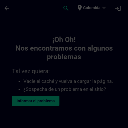
Saltar al contenido principal
Página cargada
place
expand_more
arrow_back
search
login
Colombia
Toc | SITRAIN
¡Oh Oh!
Nos encontramos con algunos
problemas
Tal vez quiera:
Vacíe el caché y vuelva a cargar la página.
¿Sospecha de un problema en el sitio?
Informar el problema