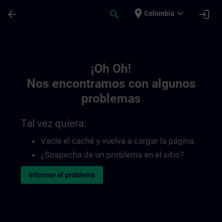
Saltar al contenido principal
Página cargada
place
expand_more
arrow_back
search
login
Colombia
Toc | SITRAIN
¡Oh Oh!
Nos encontramos con algunos
problemas
Tal vez quiera:
Vacíe el caché y vuelva a cargar la página.
¿Sospecha de un problema en el sitio?
Informar el problema