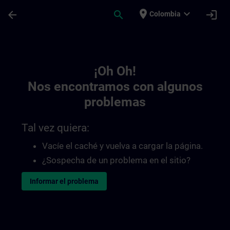
Saltar al contenido principal
Página cargada
place
expand_more
arrow_back
search
login
Colombia
Toc | SITRAIN
¡Oh Oh!
Nos encontramos con algunos
problemas
Tal vez quiera:
Vacíe el caché y vuelva a cargar la página.
¿Sospecha de un problema en el sitio?
Informar el problema