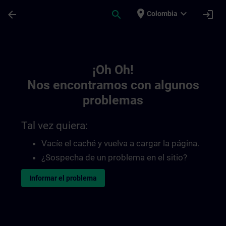
Saltar al contenido principal
Página cargada
place
expand_more
arrow_back
search
login
Colombia
Toc | SITRAIN
¡Oh Oh!
Nos encontramos con algunos
problemas
Tal vez quiera:
Vacíe el caché y vuelva a cargar la página.
¿Sospecha de un problema en el sitio?
Informar el problema