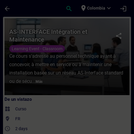
Saltar al contenido principal
Página cargada
place
expand_more
arrow_back
search
login
Colombia
Curso - AS-INTERFACE Intégration et Main
AS-INTERFACE Intégration et
share
Maintenance
Learning Event - Classroom
Ce cours s'adresse au personnel technique ayant à
concevoir, à mettre en service ou à maintenir une
installation basée sur un réseau AS-Interface standard
ou de sécu...
Más
De un vistazo
widgets
Curso
where_to_vote
FR
access_time
2 days