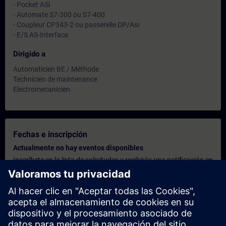
- Pocket ASi
- Automate S7-300 ou S7-400
- Coupleur CP343-2 ou passerelle DP/Asi
- E/S AS-Interface
Dirigido a
Automaticien BE / Méthode
Technicien de maintenance
Electromecanicien
Fechas e inscripción
Actualmente no hay eventos disponibles
Inscríbete en la lista de solicitudes y recibirás una notificación en
cuanto haya nuevas fechas disponibles.
Activar el servicio de notificación