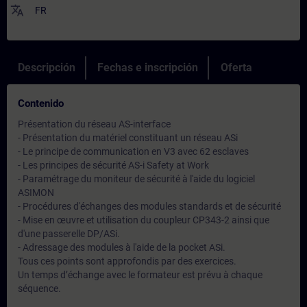
translate
FR
Descripción
Fechas e inscripción
Oferta
Contenido
Présentation du réseau AS-interface
- Présentation du matériel constituant un réseau ASi
- Le principe de communication en V3 avec 62 esclaves
- Les principes de sécurité AS-i Safety at Work
- Paramétrage du moniteur de sécurité à l'aide du logiciel
ASIMON
- Procédures d'échanges des modules standards et de sécurité
- Mise en œuvre et utilisation du coupleur CP343-2 ainsi que
d'une passerelle DP/ASi.
- Adressage des modules à l'aide de la pocket ASi.
Tous ces points sont approfondis par des exercices.
Un temps d’échange avec le formateur est prévu à chaque
séquence.