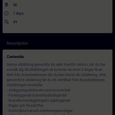
where_to_vote
SE
access_time
1 days
translate
SV
Descripción
Contenido
Denna utbildning genomför du själv framför datorn, när du har
anmält dig till utbildningen så kommer du inom 5 dagar få en
länk från Brandsektionen där du kan starta din utbildning, efter
genomförd utbildning får du ett certifikat från Brandsektionen
Utbildningen innehåller
- Anläggningsskötarens ansvarsområde
- Förebyggande brandskyddsåtgärder
- Brandlarmanläggningens uppbyggnad
- Regler och föreskrifter
- Kontrolljournal och orienteringsövningar