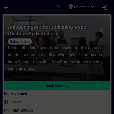
Saltar al contenido principal
Página cargada
place
expand_more
arrow_back
search
login
Colombia
Curso - Anläggningsskötarutbildning webb 
Anläggningsskötarutbildning webb
share
(Distans/Självstudier)
Subscription
Denna utbildning genomför du själv framför datorn,
när du har anmält dig till utbildningen så kommer du
inom 5 dagar få en länk från Brandsektionen där du
kan starta...
Más
Book Training
De un vistazo
widgets
Curso
payment
SEK 5000.00