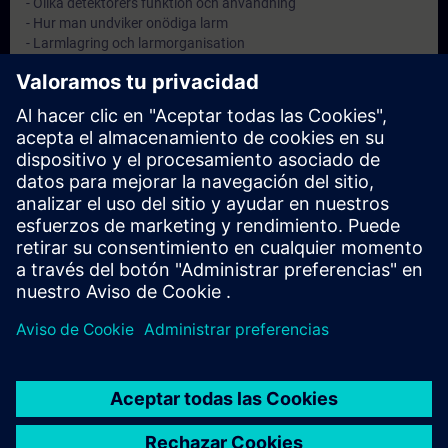
- Olika detektorers funktion och användning
- Hur man undviker onödiga larm
- Larmlagring och larmorganisation
- Larmöverföring till räddningstjänst eller larmcentral
Objetivos
Att ge anläggningsskötaren kännedom om sitt ansvar samt god
kunskap inom brandskydd.
Nota
-
Dirigido a
Anläggningsskötare på automatiska brandlarmanläggningar.
© Siemens AG 2026