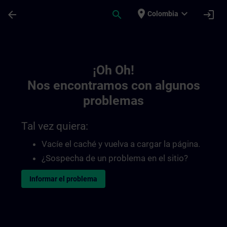
Saltar al contenido principal
Página cargada
place
expand_more
arrow_back
search
login
Colombia
Toc | SITRAIN
¡Oh Oh!
Nos encontramos con algunos
problemas
Tal vez quiera:
Vacíe el caché y vuelva a cargar la página.
¿Sospecha de un problema en el sitio?
Informar el problema