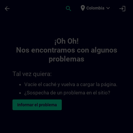
Saltar al contenido principal
Página cargada
place
expand_more
arrow_back
search
login
Colombia
Toc | SITRAIN
¡Oh Oh!
Nos encontramos con algunos
problemas
Tal vez quiera:
Vacíe el caché y vuelva a cargar la página.
¿Sospecha de un problema en el sitio?
Informar el problema