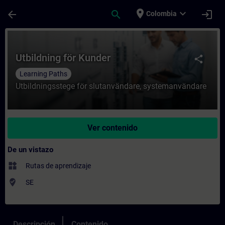
Saltar al contenido principal
Página cargada
place
expand_more
arrow_back
search
login
Colombia
Curso - Utbildning för Kunder - Entrenami
Utbildning för Kunder
share
Learning Paths
Utbildningsstege för slutanvändare, systemanvändare
Ver contenido
De un vistazo
widgets
Rutas de aprendizaje
where_to_vote
SE
Descripción
Contenido