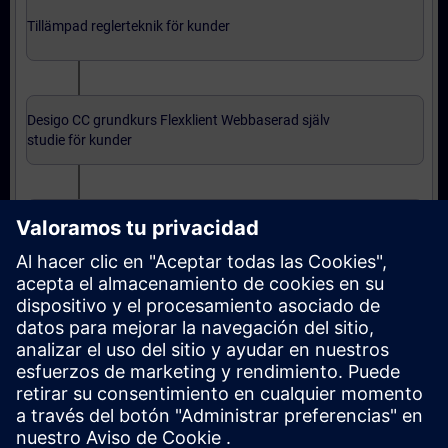
Tillämpad reglerteknik för kunder
Desigo CC grundkurs Flexklient Webbaserad själv
studie för kunder
Desigo CC grundkurs installerad klient för kunder
Avancerad nivå: kurser
Desigo CC fortsättningskurs installerad klient för
kunder