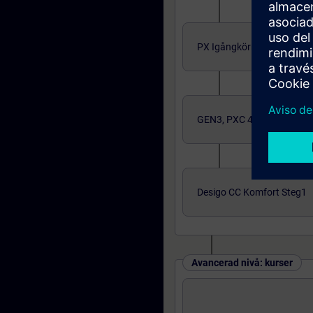
PX Igångkörning/Program
GEN3, PXC 4,5 och 7
Desigo CC Komfort Steg1
Avancerad nivå: kurser