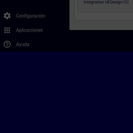
Integration till Desigo CC
settings
Configuración
apps
Aplicaciones
help_outline
Ayuda