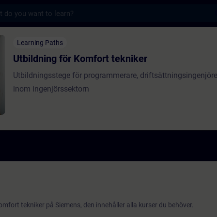
s
ör Komfort tekniker - Entrenamiento - Capa
Learning Paths
Utbildning för Komfort tekniker
Utbildningsstege för programmerare, driftsättningsingenjöre
inom ingenjörssektorn
mfort tekniker på Siemens, den innehåller alla kurser du behöver.