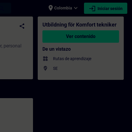
place
expand_more
login
earch
Colombia
Iniciar sesión
citación - Capacitación profesional | SITR
Utbildning för Komfort tekniker
share
Ver contenido
r, personal
De un vistazo
widgets
Rutas de aprendizaje
where_to_vote
SE