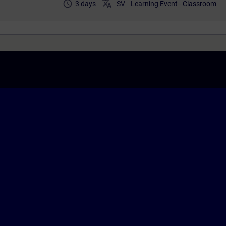
access_time
translate
3 days
SV
Learning Event - Classroom