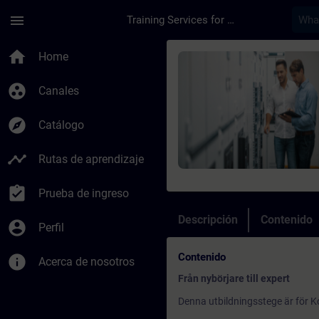
Saltar al contenido principal
Página cargada
menu
Training Services for Digital Industries
Curso - Utbildning f
home
Home
group_work
Canales
explore
Catálogo
timeline
Rutas de aprendizaje
assignment_turned_in
Prueba de ingreso
Descripción
Contenido
account_circle
Perfil
Contenido
info
Acerca de nosotros
Från nybörjare till expert
Denna utbildningsstege är för Ko