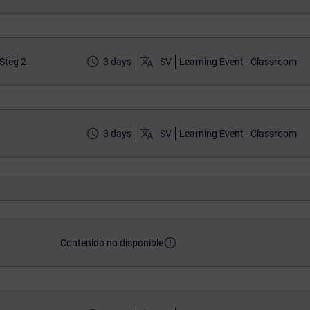
access_time
translate
Steg 2
3 days
SV
Learning Event - Classroom
access_time
translate
3 days
SV
Learning Event - Classroom
error_outline
Contenido no disponible