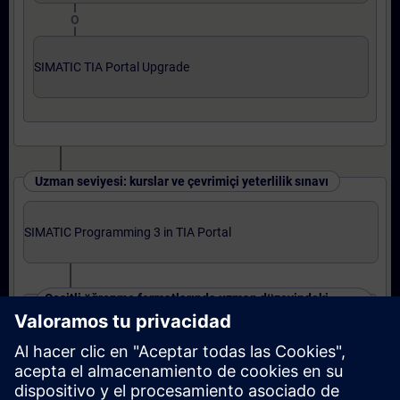
O
SIMATIC TIA Portal Upgrade
Uzman seviyesi: kurslar ve çevrimiçi yeterlilik sınavı
SIMATIC Programming 3 in TIA Portal
Çeşitli öğrenme formatlarında uzman düzeyindeki
kurslar
SIMATIC S7-1500 TIA Portal Program 3
O