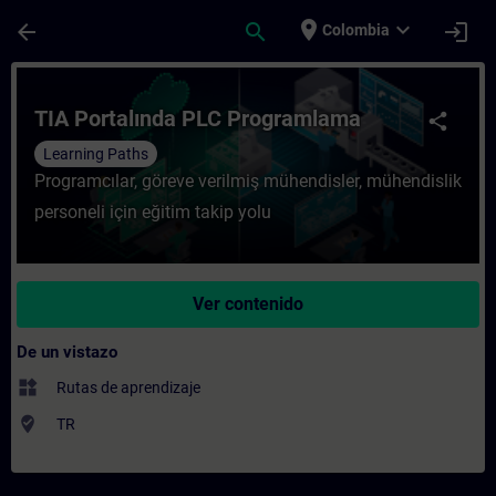
Saltar al contenido principal
Página cargada
place
expand_more
arrow_back
search
login
Colombia
Curso - TIA Portalında PLC Programlama -
TIA Portalında PLC Programlama
share
Learning Paths
Programcılar, göreve verilmiş mühendisler, mühendislik
personeli için eğitim takip yolu
Ver contenido
De un vistazo
widgets
Rutas de aprendizaje
where_to_vote
TR