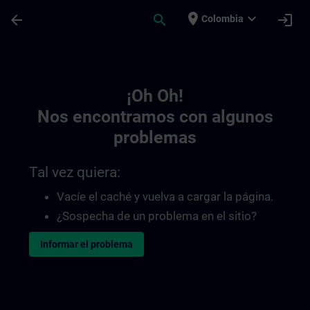
Saltar al contenido principal
Página cargada
place
expand_more
arrow_back
search
login
Colombia
Toc | SITRAIN
¡Oh Oh!
Nos encontramos con algunos
problemas
Tal vez quiera:
Vacíe el caché y vuelva a cargar la página.
¿Sospecha de un problema en el sitio?
Informar el problema