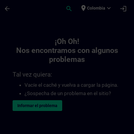
Saltar al contenido principal
Página cargada
place
expand_more
arrow_back
search
login
Colombia
Toc | SITRAIN
¡Oh Oh!
Nos encontramos con algunos
problemas
Tal vez quiera:
Vacíe el caché y vuelva a cargar la página.
¿Sospecha de un problema en el sitio?
Informar el problema