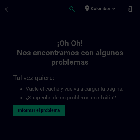
Saltar al contenido principal
Página cargada
place
expand_more
arrow_back
search
login
Colombia
Toc | SITRAIN
¡Oh Oh!
Nos encontramos con algunos
problemas
Tal vez quiera:
Vacíe el caché y vuelva a cargar la página.
¿Sospecha de un problema en el sitio?
Informar el problema