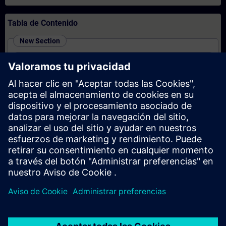
Tabla de Contenido
New Section
SIMATIC Programming 1 in TIA Portal (Online
Training)
New Section
SIMATIC - Motion Control im TIA Portal (Präsenz-
Training)