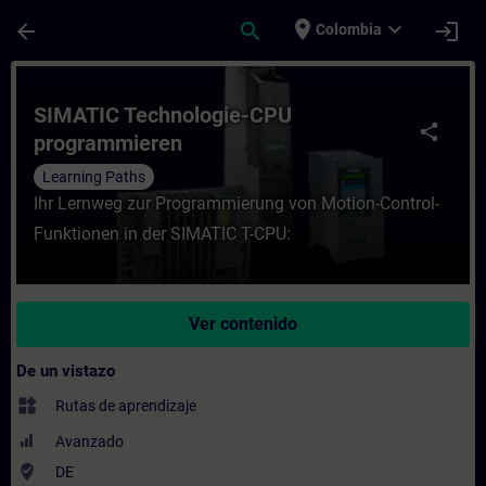
Saltar al contenido principal
Página cargada
place
expand_more
arrow_back
search
login
Colombia
Curso - SIMATIC Technologie-CPU program
SIMATIC Technologie-CPU
share
programmieren
Learning Paths
Ihr Lernweg zur Programmierung von Motion-Control-
Funktionen in der SIMATIC T-CPU:
Ver contenido
De un vistazo
widgets
Rutas de aprendizaje
Avanzado
where_to_vote
DE