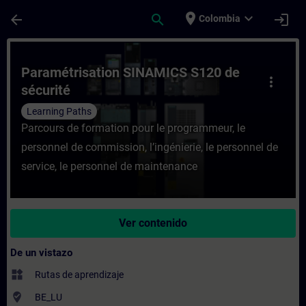
Saltar al contenido principal
Página cargada
place
expand_more
arrow_back
search
login
Colombia
Curso - Paramétrisation SINAMICS S120 de
Paramétrisation SINAMICS S120 de
more_vert
sécurité
Learning Paths
Parcours de formation pour le programmeur, le
personnel de commission, l’ingénierie, le personnel de
service, le personnel de maintenance
Ver contenido
De un vistazo
widgets
Rutas de aprendizaje
where_to_vote
BE_LU