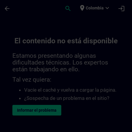
Saltar al contenido principal
Página cargada
place
expand_more
arrow_back
search
login
Colombia
El contenido no está disponible
Estamos presentando algunas
dificultades técnicas. Los expertos
están trabajando en ello.
Tal vez quiera:
Vacíe el caché y vuelva a cargar la página.
¿Sospecha de un problema en el sitio?
Informar el problema