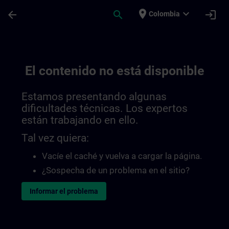
Saltar al contenido principal
Página cargada
place
expand_more
arrow_back
search
login
Colombia
El contenido no está disponible
Estamos presentando algunas
dificultades técnicas. Los expertos
están trabajando en ello.
Tal vez quiera:
Vacíe el caché y vuelva a cargar la página.
¿Sospecha de un problema en el sitio?
Informar el problema