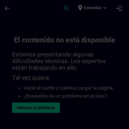
Saltar al contenido principal
Página cargada
place
expand_more
arrow_back
search
login
Colombia
El contenido no está disponible
Estamos presentando algunas
dificultades técnicas. Los expertos
están trabajando en ello.
Tal vez quiera:
Vacíe el caché y vuelva a cargar la página.
¿Sospecha de un problema en el sitio?
Informar el problema