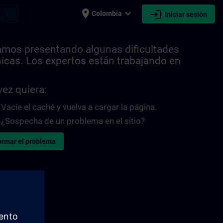
place
expand_more
login
earch
Colombia
Iniciar sesión
amos presentando algunas dificultades
nicas. Los expertos están trabajando en
.
vez quiera:
Vacíe el caché y vuelva a cargar la página.
¿Sospecha de un problema en el sitio?
ormar el problema