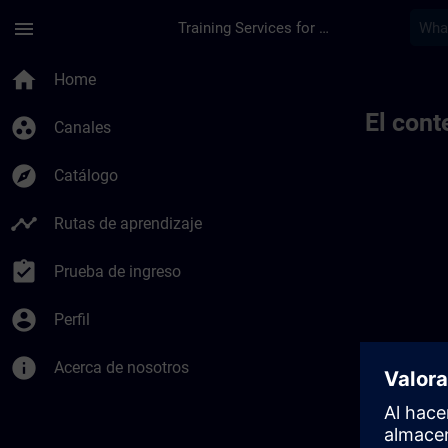
Saltar al contenido principal
Página cargada
menu
Training Services for Digital Industries
home
Home
El cont
group_work
Canales
explore
Catálogo
timeline
Rutas de aprendizaje
assignment_turned_in
Prueba de ingreso
account_circle
Perfil
info
Acerca de nosotros