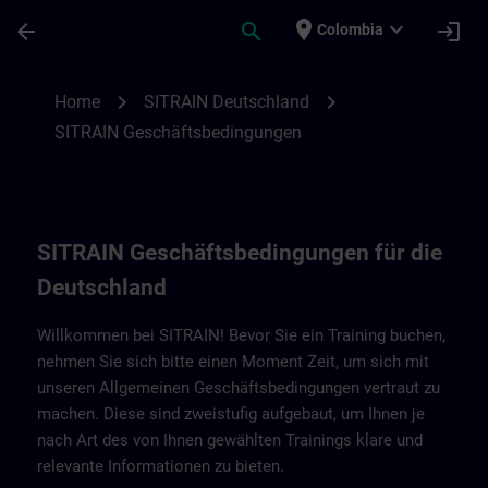
Skip To Main Content
Page Loaded
place
expand_more
arrow_back
search
login
Colombia
SITRAIN Geschäftsbedingungen für Deuts
chevron_right
chevron_right
Home
SITRAIN Deutschland
SITRAIN Geschäftsbedingungen
SITRAIN Geschäftsbedingungen für die
Deutschland
Willkommen bei SITRAIN! Bevor Sie ein Training buchen,
nehmen Sie sich bitte einen Moment Zeit, um sich mit
unseren Allgemeinen Geschäftsbedingungen vertraut zu
machen. Diese sind zweistufig aufgebaut, um Ihnen je
nach Art des von Ihnen gewählten Trainings klare und
relevante Informationen zu bieten.