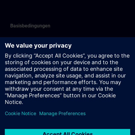
Basisbedingungen
Die Basisbedingungen bilden die Grundlage unseres
Vertragsverhältnisses und gelten für alle SITRAIN
Angebote – unabhängig von deren Form oder
Bereitstellungsart.
Sofern länderspezifische Vorschriften gelten, können
einzelne länderspezifische Zusatzbedingungen
entsprechend von den Basisbedingungen abweichen
oder diese ergänzen.
Finden Sie hier die Basisbedingungen für
Deutschland >