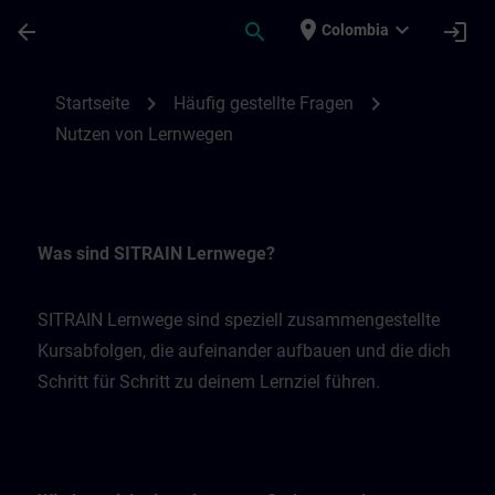
Skip To Main Content
Page Loaded
place
expand_more
arrow_back
search
login
Colombia
Nutzen von Lernwegen | SITRAIN
chevron_right
chevron_right
Startseite
Häufig gestellte Fragen
Nutzen von Lernwegen
Was sind SITRAIN Lernwege?
SITRAIN Lernwege sind speziell zusammengestellte
Kursabfolgen, die aufeinander aufbauen und die dich
Schritt für Schritt zu deinem Lernziel führen.