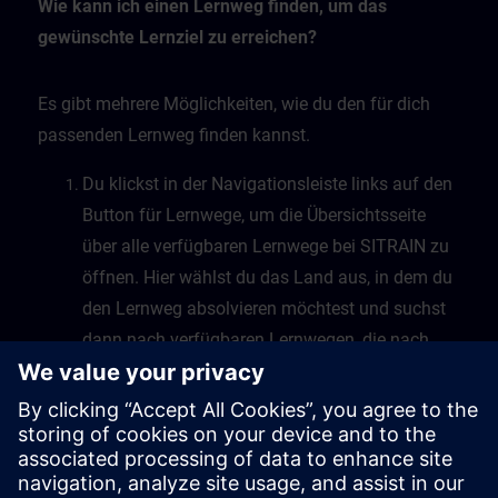
Wie kann ich einen Lernweg finden, um das
gewünschte Lernziel zu erreichen?
Es gibt mehrere Möglichkeiten, wie du den für dich
passenden Lernweg finden kannst.
Du klickst in der Navigationsleiste links auf den
Button für Lernwege, um die Übersichtsseite
über alle verfügbaren Lernwege bei SITRAIN zu
öffnen. Hier wählst du das Land aus, in dem du
den Lernweg absolvieren möchtest und suchst
dann nach verfügbaren Lernwegen, die nach
Themen sortiert sind.
Eine zweite Möglichkeit besteht darin, dass du
in der freien Suche dein Thema als Suchbegriff
eingibst, die Suche startest und die