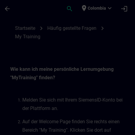
Skip To Main Content
Page Loaded
place
expand_more
arrow_back
search
login
Colombia
My Training | SITRAIN
chevron_right
chevron_right
Startseite
Häufig gestellte Fragen
My Training
Wie kann ich meine persönliche Lernumgebung
"MyTraining" finden?
Melden Sie sich mit Ihrem SiemensID-Konto bei
der Plattform an.
Auf der Welcome Page finden Sie rechts einen
Bereich "My Training". Klicken Sie dort auf