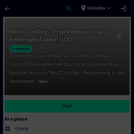
Skip To Main Content
Page Loaded
place
expand_more
arrow_back
search
login
Colombia
Course - WinCC Unified - Projektierung in 
WinCC Unified - Projektierung in das
share
Bediengerät laden (V20)
Freemium
Du möchtest Dein Projekt auf ein WinCC Unified
Comfort Panel laden oder das Panel simulieren?Dann
besuche den Kurs "WinCC Unified - Projektierung in das
Bediengerät ...
More
Start
At a glance
widgets
Course