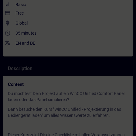
Basic
payment
Free
where_to_vote
Global
access_time
35 minutes
translate
EN
and
DE
Description
Content
Du möchtest Dein Projekt auf ein WinCC Unified Comfort Panel
laden oder das Panel simulieren?
Dann besuche den Kurs "WinCC Unified - Projektierung in das
Bediengerät laden" um alles Wissenswerte zu erfahren.
Dieser Kurs zeigt Dir eine Checkliste mit allen Voraussetzungen,