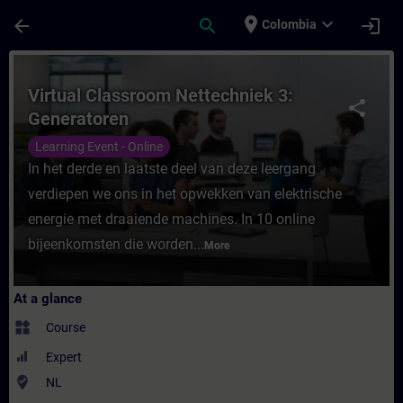
Skip To Main Content
Page Loaded
place
expand_more
arrow_back
search
login
Colombia
Course - Virtual Classroom Nettechniek 3:
Virtual Classroom Nettechniek 3:
share
Generatoren
Learning Event - Online
In het derde en laatste deel van deze leergang
verdiepen we ons in het opwekken van elektrische
energie met draaiende machines. In 10 online
bijeenkomsten die worden...
More
At a glance
widgets
Course
Expert
where_to_vote
NL