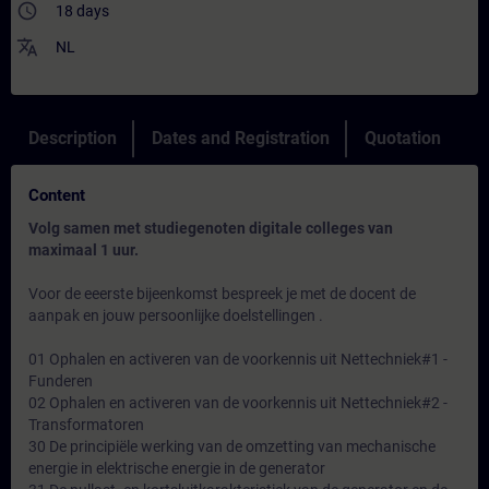
access_time
18 days
translate
NL
Description
Dates and Registration
Quotation
Content
Volg samen met studiegenoten digitale colleges van
maximaal 1 uur.
Voor de eeerste bijeenkomst bespreek je met de docent de
aanpak en jouw persoonlijke doelstellingen .
01 Ophalen en activeren van de voorkennis uit Nettechniek#1 -
Funderen
02 Ophalen en activeren van de voorkennis uit Nettechniek#2 -
Transformatoren
30 De principiële werking van de omzetting van mechanische
energie in elektrische energie in de generator