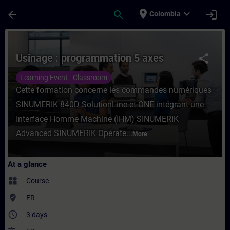
Skip To Main Content
Page Loaded
place
expand_more
arrow_back
search
login
Colombia
Course - Usinage : programmation 5 axes -
Usinage : programmation 5 axes
share
Learning Event - Classroom
Cette formation concerne les commandes numériques
SINUMERIK 840D SolutionLine et ONE intégrant une
Interface Homme Machine (IHM) SINUMERIK
Advanced SINUMERIK Operate...
More
At a glance
widgets
Course
where_to_vote
FR
access_time
3 days