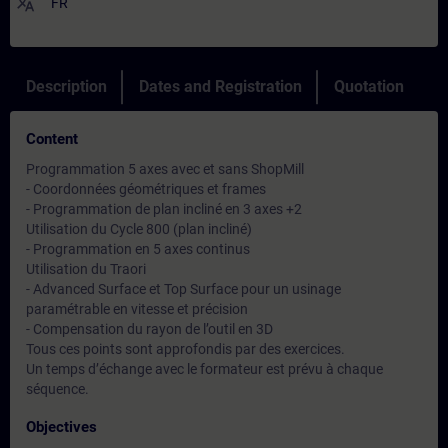
translate
FR
Description
Dates and Registration
Quotation
Content
Programmation 5 axes avec et sans ShopMill
- Coordonnées géométriques et frames
- Programmation de plan incliné en 3 axes +2
Utilisation du Cycle 800 (plan incliné)
- Programmation en 5 axes continus
Utilisation du Traori
- Advanced Surface et Top Surface pour un usinage
paramétrable en vitesse et précision
- Compensation du rayon de l’outil en 3D
Tous ces points sont approfondis par des exercices.
Un temps d’échange avec le formateur est prévu à chaque
séquence.
Objectives