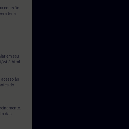
uma conexão
erá ter a
alar em seu
t/v4-8.html
O acesso às
antes do
treinamento.
nto das