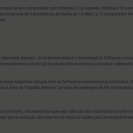
precisará de um computador com Windows 7 ou superior, Windows 10 e 
os uma taxa de transferência de dados de 15 Mbit / s. O computador dev
ma:
 Sinumerik Operate. Você deverá realizar o Download do Software e inst
ps://new.siemens.com/br/pt/produtos/drives/cnc4you/sinutrain-uebersich
fornecer máquinas virtuais com os Softwares necessários já instalados. 
sso à Área de Trabalho Remoto", através de endereços de IP's fornecidos 
 e conforto, recomenda-se que seja utilizado dois monitores durante o 
nitor (para execução dos exercícios) mais um tablet para acompanhame