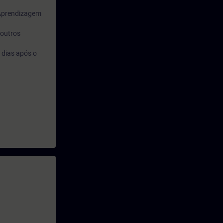
 Aprendizagem
 outros
 dias após o