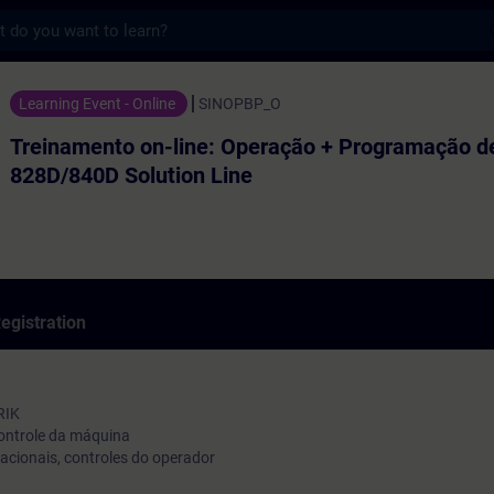
s
o on-line: Operação + Programação de CNC 
Learning Event - Online
SINOPBP_O
Treinamento on-line: Operação + Programação 
828D/840D Solution Line
egistration
RIK
controle da máquina
acionais, controles do operador