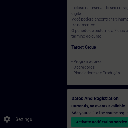
Incluso na reserva do seu curs
digital.
Você poderá encontrar treiname
treinamentos.
O período de teste inicia 7 dia
término do curso.
Target Group
- Programadores;
- Operadores;
- Planejadores de Produção.
Dates And Registration
Currently, no events available
Add yourself to the course reque
settings
Settings
Activate notification service