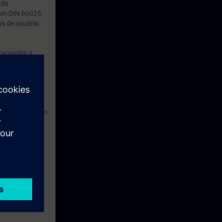
 da
om DIN 66025,
s de usuário.
ransmitir o
 realizados
ão simultânea
da aprendizagem
alterações nos
enhos da peça
a programação.
nimizado.