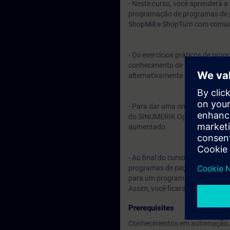
- Neste curso, você aprenderá a
programação de programas de p
ShopMill e ShopTurn com comand
- Os exercícios práticos de pro
conhecimento de forma ainda ma
alternativamente em DIN 66025 
- Para dar uma orientação muito
do SINUMERIK Operate. O conhe
aumentado.
- Ao final do curso, você poder
programas de peças, você será c
para um programa. Seu know-ho
Assim, você ficará mais confia
Prerequisites
Conhecimentos em automação. (