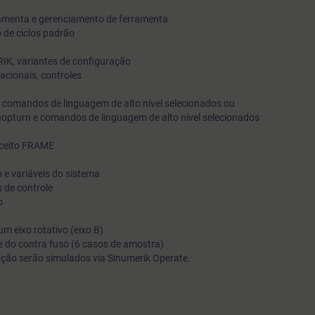
amenta e gerenciamento de ferramenta
 de ciclos padrão
IK, variantes de configuração
acionais, controles
comandos de linguagem de alto nível selecionados ou
pturn e comandos de linguagem de alto nível selecionados
nceito FRAME
 e variáveis do sistema
 de controle
o
m eixo rotativo (eixo B)
e do contra fuso (6 casos de amostra)
ação serão simulados via Sinumerik Operate.