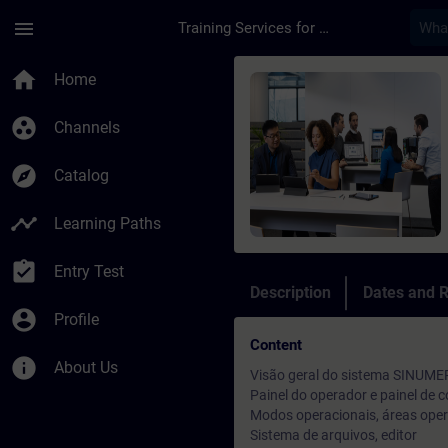
Skip To Main Content
Page Loaded
menu
Training Services for Digital Industries
Course - Treinament
home
Home
group_work
Channels
explore
Catalog
timeline
Learning Paths
assignment_turned_in
Entry Test
Description
Dates and R
account_circle
Profile
Content
info
About Us
Visão geral do sistema SINUME
Painel do operador e painel de 
Modos operacionais, áreas oper
Sistema de arquivos, editor