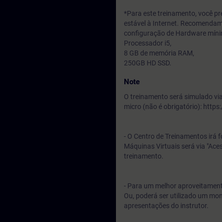
*Para este treinamento, você 
estável à Internet. Recomendam
configuração de Hardware míni
Processador i5,
8 GB de memória RAM,
250GB HD SSD.
Note
O treinamento será simulado via
micro (não é obrigatório): htt
- O Centro de Treinamentos irá 
Máquinas Virtuais será via "Ace
treinamento.
- Para um melhor aproveitamento
Ou, poderá ser utilizado um mo
apresentações do instrutor.