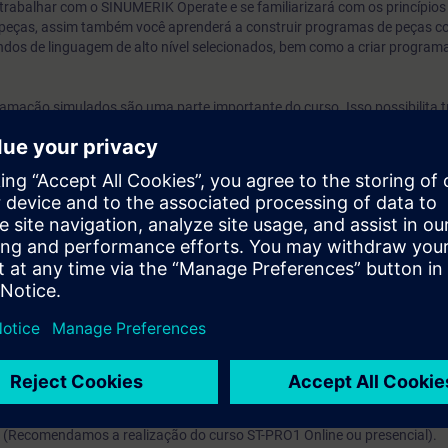
 trabalhar com o SINUMERIK Operate e se familiarizará com os princípios
eças, assim também você aprenderá a construir programas de peças c
os de linguagem de alto nível selecionados, bem como a criar programa
gramação simulados são uma parte importante do curso. Isso possibilita t
is clara e aumentar o sucesso do aprendizado. Os exercícios podem ser
e / ou ShopMill ou ShopTurn.
 prática aos exercícios, usamos a função de simulação gráfica e gravaç
cimento pode ser transmitido de uma forma muito clara e o resultado 
á operar o SINUMERIK Operate com a interface de usuário padrão e fazer 
apaz de criar programas de peças por conta própria e transferir os des
w adquirido pode reduzir significativamente o tempo necessário para 
nte com as máquinas-ferramentas e o risco de operação incorreta será mi
Recomendamos a realização do curso ST-PRO1 Online ou presencial).