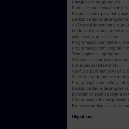
Princípios de programação
Dados de compensação de ferr
Recompilação e parametrização
Backup de dados de programas
Visão geral do sistema SINUMER
Modos operacionais, áreas oper
sistema de arquivos, editor
Programação com DIN 66 025 e 
Programação com Shopmill / Sho
Tecnologia de subprograma
Sistemas de coordenadas e co
Correções de ferramentas
Variáveis, parâmetros de cálculo
Saltos do programa e estruturas
Programação com ciclos padrã
Backup de dados de programas
panorâmica estática segura de u
Programação do fuso principal 
Exercícios práticos de program
Objectives