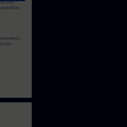
ria, mas
pecialistas.
treinamento.
nto das