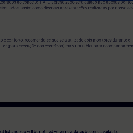
grados ao conceito TIA. O aprendizado será guiado não apenas por teó
 simulados, assim como diversas apresentações realizadas por nossos es
 e conforto, recomenda-se que seja utilizado dois monitores durante o 
nitor (para execução dos exercícios) mais um tablet para acompanhame
st list and you will be notified when new dates become available.