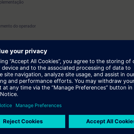
mplementação
ramento do operador
e exercícios simulados no modelo do sistema SIMATIC S7-1500 e aprese
para a Indústria 4.0 - descubra suas possibilidades. As tecnologias atuai
tualizado, é quase essencial que o treinamento seja realizado por especi
ra.
ormado por engenheiros de configuração e planejadores de projeto, bem c
ndustriais de médio e grande porte, que trabalham em conceitos de au
izar com componentes SIMATIC para automação da produção. O curso é 
s na área de tecnologia de automação.
ão ao conceito de Digital Enterprise, seu caminho para a Indústria 4.0 e 
IMATIC, para que você possa ter conhecimentos iniciais sobre alguns