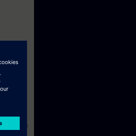
ntações
s são tão
alistas da
omo pessoal de
tomação ponta
adequado para
uma visão geral
 de nossos