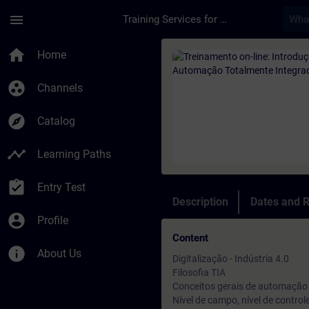
Skip To Main Content
Page Loaded
menu
Training Services for Digital Industries
Course - Treinamento
home
Home
group_work
Channels
explore
Catalog
timeline
Learning Paths
assignment_turned_in
Entry Test
Description
Dates and R
account_circle
Profile
Content
info
About Us
Digitalização - Indústria 4.0
Filosofia TIA
Conceitos gerais de automação
Nível de campo, nível de control