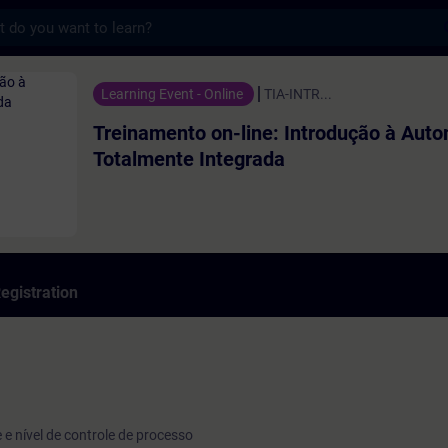
s
 on-line: Introdução à Automação Totalmen
Learning Event - Online
TIA-INTR...
Treinamento on-line: Introdução à Aut
Totalmente Integrada
egistration
e e nível de controle de processo