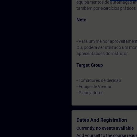
equipamentos de automação inte
também por exercícios práticos
Note
- Para um melhor aproveitamento
Ou, poderá ser utilizado um mo
apresentações do instrutor.
Target Group
- Tomadores de decisão
- Equipe de Vendas
- Planejadores
Dates And Registration
Currently, no events available
Add yourself to the course reque