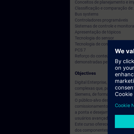
Conceitos de planejamento e i
Classificação e comparação de:
Bus systems
Controladores programáveis
Sistemas de controle e monito
Apresentação de tópicos
Tecnologia do sensor
Tecnologia de condução
PCS 7
Reforço do conteúdo por meio d
demonstradas pelo instrutor.
Objectives
Digital Enterprise, seu caminho 
complexas que, para se manter a
Siemens, de forma Online e segu
O público-alvo deste curso é f
comissionamento em empresas i
a ponta e desejam se familiar
usuários avançados e iniciante
Este curso oferece uma introduç
dos componentes de automação S