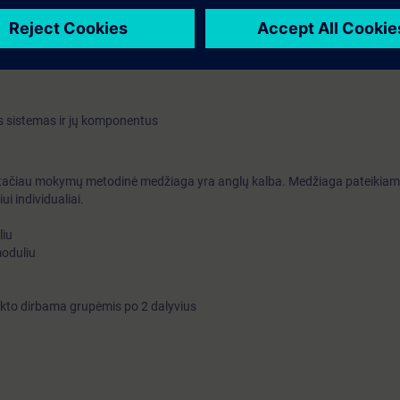
al programavimo paketu
unkcijas naudojant standartines STEP 7 instrukcijas Ladder (LAD) arba 
 paleidimą ir derinimą
s sistemas ir jų komponentus
 tačiau mokymų metodinė medžiaga yra anglų kalba. Medžiaga pateikiama
i individualiai.
liu
moduliu
kto dirbama grupėmis po 2 dalyvius