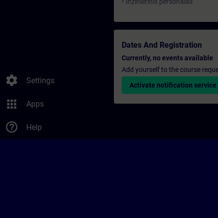
• Inžinierinis personalas
Dates And Registration
Currently, no events available
Add yourself to the course reque
settings
Settings
Activate notification service
apps
Apps
help_outline
Help