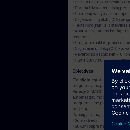
• Dvejetainės ir skaitmeninės op
• Parametrizuojamų blokų pro
• Duomenų valdymas naudojant
• Organizacinių blokų (OB) pr
• Testavimo įrankiai sisteminės 
• Aparatinės įrangos konfigūrav
pavaros
• Programos ciklas, proceso duo
• Orgnizacinių blokų (OB) apžva
• Pavaros su dažnio keitikliu k
• Paminėtų temų gilesnis suprati
Objectives
“Totally Integrated Automation
programavimo paketus į vieną b
Pirmoje SIMATIC TIA Portal pr
automatizavimo sistemų struktū
programavimo pagrindų. Mokymų 
projektą.
Pabaigęs kursą dalyvis galės:
• Suprasti esminius TIA Portal 
• Sukurti paprastas programas 