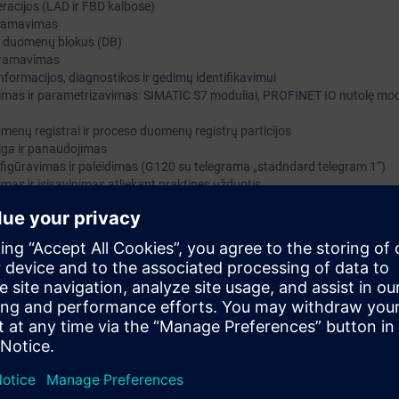
eracijos (LAD ir FBD kalbose)
gramavimas
 duomenų blokus (DB)
ogramavimas
informacijos, diagnostikos ir gedimų identifikavimui
imas ir parametrizavimas: SIMATIC S7 moduliai, PROFINET IO nutolę modu
menų registrai ir proceso duomenų registrų particijos
lga ir panaudojimas
onfigūravimas ir paleidimas (G120 su telegrama „stadndard telegram 1“)
mas ir įsisavinimas atliekant praktines užduotis
 Portal” (TIA Portal) programinė įranga apjungia SIMATIC STEP7 ir SIMA
endrą darbo aplinką.
ogramavimo mokymų dalyje mokoma naudotis TIA Portal programinę įran
ros, aparatinės įrangos (hardware) konfigūravimo ir parametrizavimo b
metu taip pat apžvelgiami: PROFINET IO nutolę moduliai ir pavarų inte
naudojimo principus
naudojant standartines STEP 7 programavimo instrukcijas