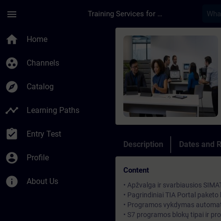
Skip To Main Content
Page Loaded
menu
Training Services for Digital Industries
Course - TIA-S7-1500
home
Home
group_work
Channels
explore
Catalog
timeline
Learning Paths
assignment_turned_in
Entry Test
Description
Dates and R
account_circle
Profile
Content
info
About Us
• Apžvalga ir svarbiausios SIMA
• Pagrindiniai TIA Portal paket
• Programos vykdymas automat
• S7 programos blokų tipai ir p