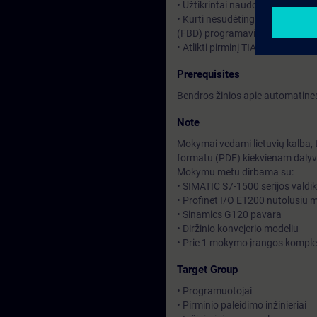
• Užtikrintai naudotis TIA Port
• Kurti nesudėtingas programų f
(FBD) programavimo kalbomis
• Atlikti pirminį TIA komponentų
Prerequisites
Bendros žinios apie automatine
Note
Mokymai vedami lietuvių kalba,
formatu (PDF) kiekvienam dalyviu
Mokymu metu dirbama su:
• SIMATIC S7-1500 serijos valdik
• Profinet I/O ET200 nutolusiu 
• Sinamics G120 pavara
• Diržinio konvejerio modeliu
• Prie 1 mokymo įrangos komple
Target Group
• Programuotojai
• Pirminio paleidimo inžinieriai