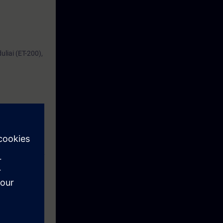
liai (ET-200),
TIC WinCC
ga, SIMATIC S7
ei PLV
gravimas į