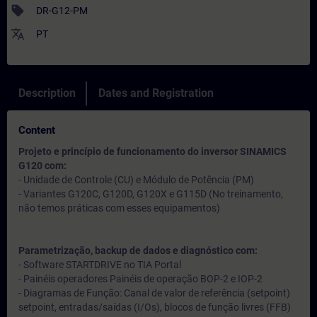
sell
DR-G12-PM
translate
PT
Description
Dates and Registration
Content
Projeto e princípio de funcionamento do inversor SINAMICS
G120 com:
- Unidade de Controle (CU) e Módulo de Potência (PM)
- Variantes G120C, G120D, G120X e G115D (No treinamento,
não temos práticas com esses equipamentos)
Parametrização, backup de dados e diagnóstico com:
- Software STARTDRIVE no TIA Portal
- Painéis operadores Painéis de operação BOP-2 e IOP-2
- Diagramas de Função: Canal de valor de referência (setpoint)
setpoint, entradas/saídas (I/Os), blocos de função livres (FFB)