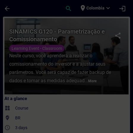
Skip To Main Content
Page Loaded
place
expand_more
arrow_back
search
login
Colombia
Course - SINAMICS G120 - Parametrização 
SINAMICS G120 - Parametrização e
share
Comissionamento
Learning Event - Classroom
Neste curso, você aprenderá a realizar o
comissionamento do inversor e a ajustar seus
parâmetros. Você será capaz de fazer backup de
dados e tomar as medidas adequad...
More
At a glance
widgets
Course
where_to_vote
BR
access_time
3 days