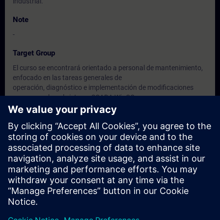
industrial.
Note
-
Target Group
El curso se encontrará orientado a personal de mantenimiento,
enfocado en las tareas generales de
operación, diagnóstico e implementación de modificaciones
menores sobre el sistema SCADA WinCC
y su infraestructura de virtualización.
Dates And Registration
Currently, no events available
Add yourself to the course request list and you will be notified
when new dates become available.
Activate notification service