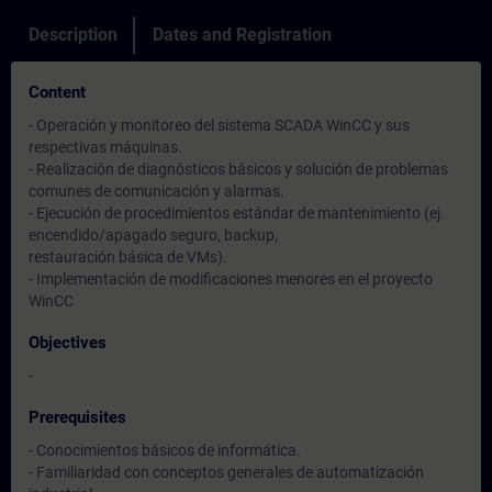
Description
Dates and Registration
Content
- Operación y monitoreo del sistema SCADA WinCC y sus
respectivas máquinas.
- Realización de diagnósticos básicos y solución de problemas
comunes de comunicación y alarmas.
- Ejecución de procedimientos estándar de mantenimiento (ej.
encendido/apagado seguro, backup,
restauración básica de VMs).
- Implementación de modificaciones menores en el proyecto
WinCC
Objectives
-
Prerequisites
- Conocimientos básicos de informática.
- Familiaridad con conceptos generales de automatización