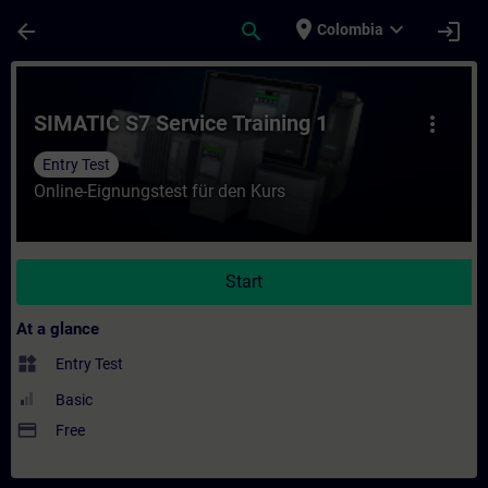
Skip To Main Content
Page Loaded
place
expand_more
arrow_back
search
login
Colombia
Course - SIMATIC S7 Service Training 1 - T
SIMATIC S7 Service Training 1
more_vert
Entry Test
Online-Eignungstest für den Kurs
Start
At a glance
widgets
Entry Test
Basic
payment
Free