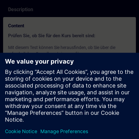
Description
Content
Prüfen Sie, ob Sie für den Kurs bereit sind:
Mit diesem Test können Sie herausfinden, ob Sie über die
erforderlichen Grundkenntnisse verfügen.
Der Test besteht aus
10 Fragen
.
Es gibt
kein Zeitlimit
.
Wenn Sie
mehr als 70% der Fragen richtig
beantworten,
sind Sie bereit für den Kurs.
Wenn Sie
weniger als 70%
erreichen, empfehlen wir Ihnen,
die SITRAIN access Kurse
SIMATIC - Grundlagen zu
speicherprogrammierbaren Steuerungen (SPS)
und
Einführung in die Grundlagen zur SPS-Programmierung
durchzuarbeiten, um Ihre Grundlagen zu vertiefen.