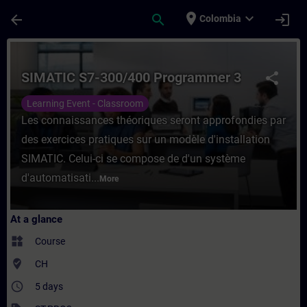
Skip To Main Content
Page Loaded
place
expand_more
arrow_back
search
login
Colombia
Course - SIMATIC S7-300/400 Programmer 3
SIMATIC S7-300/400 Programmer 3
share
Learning Event - Classroom
Les connaissances théoriques seront approfondies par
des exercices pratiques sur un modèle d'installation
SIMATIC. Celui-ci se compose de d'un système
d'automatisati...
More
At a glance
widgets
Course
where_to_vote
CH
access_time
5 days