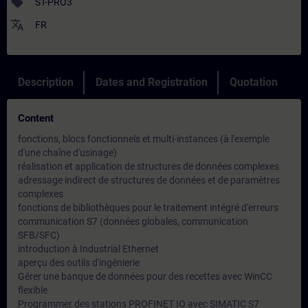
sell
ST-PRO3
translate
FR
Description
Dates and Registration
Quotation
Content
fonctions, blocs fonctionnels et multi-instances (à l'exemple
d'une chaîne d'usinage)
réalisation et application de structures de données complexes
adressage indirect de structures de données et de paramètres
complexes
fonctions de bibliothèques pour le traitement intégré d'erreurs
communication S7 (données globales, communication
SFB/SFC)
introduction à Industrial Ethernet
aperçu des outils d'ingénierie
Gérer une banque de données pour des recettes avec WinCC
flexible
Programmer des stations PROFINET IO avec SIMATIC S7