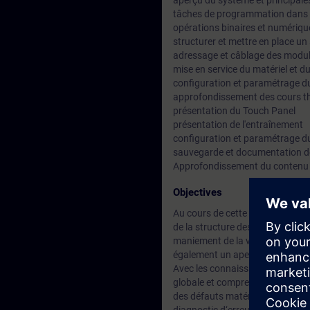
aperçu du système et principale
tâches de programmation dans 
opérations binaires et numériqu
structurer et mettre en place u
adressage et câblage des modu
mise en service du matériel et d
configuration et paramétrage d
approfondissement des cours thé
présentation du Touch Panel
présentation de l'entraînement
configuration et paramétrage 
sauvegarde et documentation d
Approfondissement du contenu p
Objectives
Au cours de cette première part
de la structure des systèmes d‘a
maniement de la version de base
également un aperçu de la condu
Avec les connaissances sur l‘au
globale et comprenez l‘interacti
des défauts matériels simples,