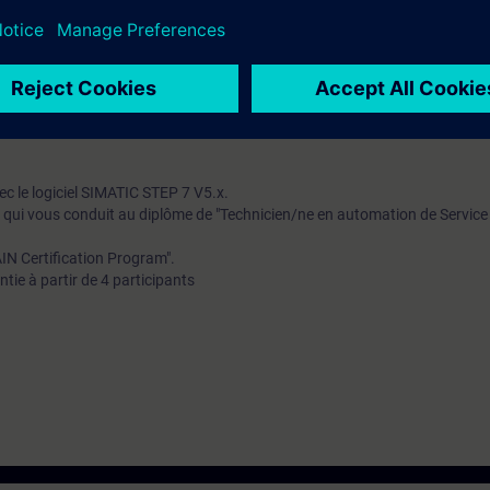
re ainsi les durées d‘immobilisation.
la technique d‘automatisation. Vous disposez d‘un test d‘admissibilité 
 la formation choisie par vos soins corresponde à vos compétences.
-SERV1
.
ec le logiciel SIMATIC STEP 7 V5.x.
is qui vous conduit au diplôme de "Technicien/ne en automation de Service
IN Certification Program".
tie à partir de 4 participants