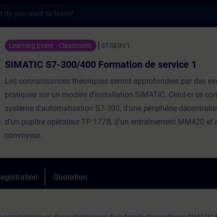
s
300/400 Formation de service 1 - Training
Learning Event - Classroom
ST-SERV1
SIMATIC S7-300/400 Formation de service 1
Les connaissances théoriques seront approfondies par des ex
pratiques sur un modèle d'installation SIMATIC. Celui-ci se c
système d'automatisation S7-300, d'une périphérie décentrali
d'un pupitre opérateur TP 177B, d'un entraînement MM420 et 
convoyeur.
egistration
Quotation