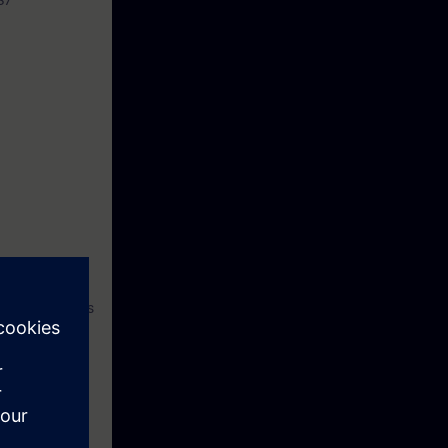
S7
s fondamentales
dware, le
 Vous aurez
ments.
e manière
diagnostiquer
 effectuer un