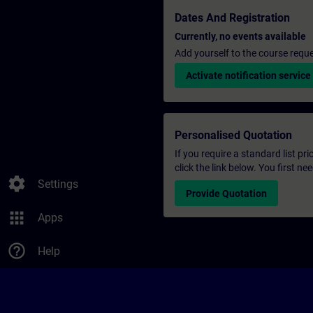
Dates And Registration
Currently, no events available
Add yourself to the course reque
Activate notification service
Personalised Quotation
If you require a standard list pr
click the link below. You first n
settings
Settings
Provide Quotation
apps
Apps
help_outline
Help