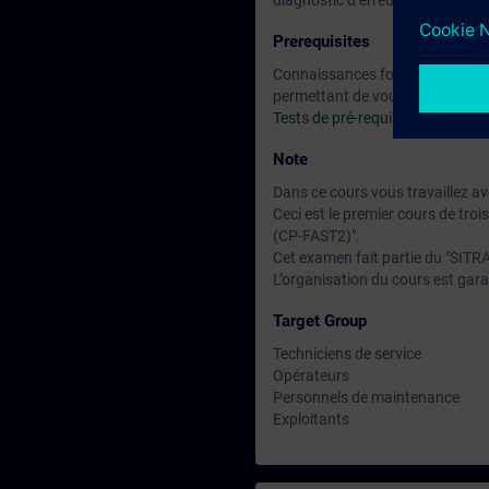
diagnostic d‘erreurs sûr et rédui
Prerequisites
Connaissances fondamentales de 
permettant de vous assurer que
Tests de pré-requis en ligne ST
Note
Dans ce cours vous travaillez av
Ceci est le premier cours de tro
(CP-FAST2)".
Cet examen fait partie du "SITRA
L’organisation du cours est garan
Target Group
Techniciens de service
Opérateurs
Personnels de maintenance
Exploitants