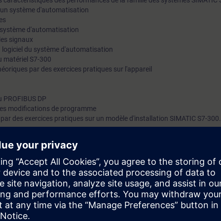
s caractéristiques des performances de la famille des systèmes SIMATIC 
un système d'automatisation
es
n système d'automatisation
les signaux
u logiciel du système d'automatisation
u matériel S7-300
oriques par des exercices pratiques sur l'appareil
du PROFIBUS DP
es modifications de programme
ar des exercices pratiques sur un modèle d'installation SIMATIC S7-300.
ie de la formation de service, nous vous transmettrons les connaissance
utomatisation, la configuration ainsi que le paramétrage de la partie har
 du logiciel STEP 7 ainsi que les principes de base de la programmation.
ite et de la supervision, de PROFIBUS DP et de l‘intégration des entraîne
tomatisation de la fabrication intégrée, vous considérez votre système d
on des différents composants. Vous pourrez, après avoir suivi ce cours, 
 échanger des composants, coordonner les composants de façon optimale,