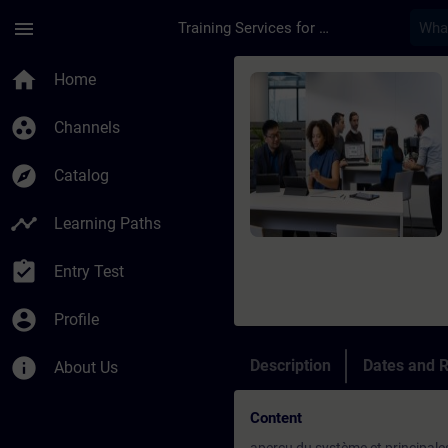
Skip To Main Content
Page Loaded
menu
Training Services for Digital Industries
Course - SIMATIC S7-
home
Home
group_work
Channels
explore
Catalog
timeline
Learning Paths
assignment_turned_in
Entry Test
account_circle
Profile
info
Description
Dates and R
About Us
Content