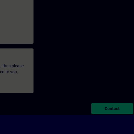
t, then please
led to you.
Contact