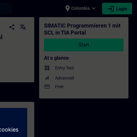
place
expand_more
login
earch
Colombia
Login
ning - Training - Professional developmen
SIMATIC Programmieren 1 mit
share
translate
SCL in TIA Portal
l
Start
At a glance
widgets
Entry Test
Advanced
payment
Free