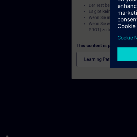
Der Test besteht aus
21 F
Es gibt
kein Zeitlimit
.
Wenn Sie
mehr als 70% de
Wenn Sie
weniger als 70
PRO1) zu besuchen, um Ih
This content is part of
Learning Paths