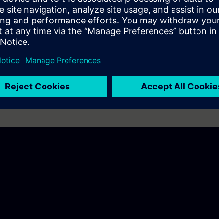
ragen
.
r Fragen richtig
beantworten, sind Sie bereit für den Kurs.
%
erreichen, empfehlen wir Ihnen, den Kurs
SIMATIC Programmieren 1 in T
re Grundlagen zu vertiefen.