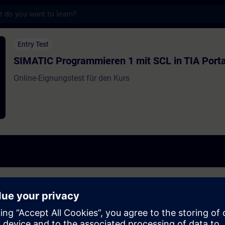
s
grammieren 1 mit SCL in TIA Portal - Trai
Entry Test
SIMATIC Programmieren 1 mit SCL in TIA Porta
Online-Eignungstest für den Kurs
 bereit sind:
usfinden, ob Sie über die erforderlichen Grundkenntnisse verfügen.