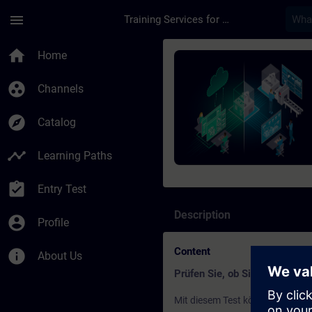
Skip To Main Content
Page Loaded
menu
Training Services for Digital Industries
Course - SIMATIC Pro
home
Home
group_work
Channels
explore
Catalog
timeline
Learning Paths
assignment_turned_in
Entry Test
Description
account_circle
Profile
Content
info
About Us
Prüfen Sie, ob Sie für den Kurs
Mit diesem Test können Sie hera