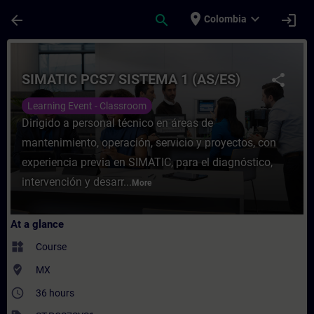
Skip To Main Content
Page Loaded
place
expand_more
arrow_back
search
login
Colombia
Course - SIMATIC PCS7 SISTEMA 1 (AS/ES) 
SIMATIC PCS7 SISTEMA 1 (AS/ES)
share
Learning Event - Classroom
Dirigido a personal técnico en áreas de
mantenimiento, operación, servicio y proyectos, con
experiencia previa en SIMATIC, para el diagnóstico,
intervención y desarr...
More
At a glance
widgets
Course
where_to_vote
MX
access_time
36 hours