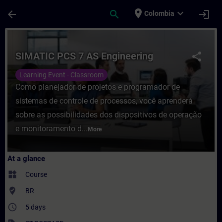
Skip To Main Content
Page Loaded
place
expand_more
arrow_back
search
login
Colombia
Course - SIMATIC PCS 7 AS Engineering - T
SIMATIC PCS 7 AS Engineering
share
Learning Event - Classroom
Como planejador de projetos e programador de
sistemas de controle de processos, você aprenderá
sobre as possibilidades dos dispositivos de operação
e monitoramento d...
More
At a glance
widgets
Course
where_to_vote
BR
access_time
5 days