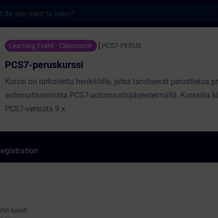
s
urssi - Training - Training - Professional
Learning Event - Classroom
PCS7-PERUS
PCS7-peruskurssi
Kurssi on tarkoitettu henkilöille, jotka tarvitsevat perustietoa 
automatisoinnista PCS7-automaatiojärjestelmällä. Kurssilla k
PCS7-versiota 9.x
egistration
tin luonti