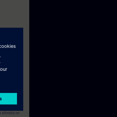
lössä on
ssin materiaali
 aiheista on