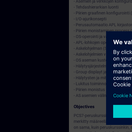
- Asemien ja verkkojen konfiguro
- Tehdashierarkian luonti
- Piirien graafinen konfigurointi
- I/O-ajurikonsepti
- Perusautomaatio APL kirjaston
- Piirien monistaminen process 
- OS-operointi ja valvonta perus
- APL-lohkojen operointimoodit 
- Askelohjelman (SFC) perusteet 
- Askelohjelmien visualisointi OS
- OS aseman kustomointi (lyhyes
- Hälytysjärjestelmän perusteet (
- Group displayt ja status display
- Hälytysten ja mittausten arkisto
- Lukitus toiminnot ja operointiti
- Piirien monistus Control Modu
- AS asemien välinen kommunikoi
Objectives
PCS7-peruskurssille on olemassa 
merkitty määreellä: (lyhyesti). Nä
on sama, kuin peruskurssinkin, 