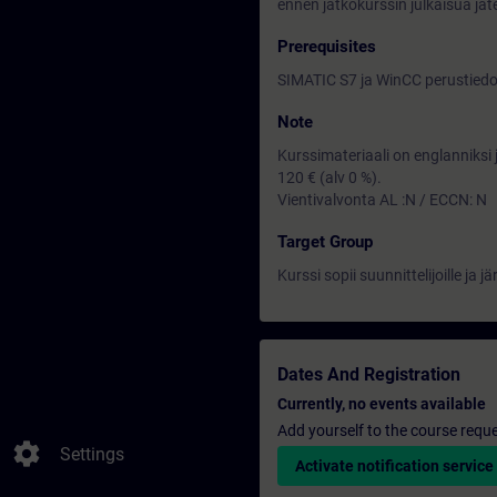
ennen jatkokurssin julkaisua jät
Prerequisites
SIMATIC S7 ja WinCC perustiedo
Note
Kurssimateriaali on englanniksi 
120 € (alv 0 %).
Vientivalvonta AL :N / ECCN: N
Target Group
Kurssi sopii suunnittelijoille ja jä
Dates And Registration
Currently, no events available
Add yourself to the course reque
settings
Settings
Activate notification service