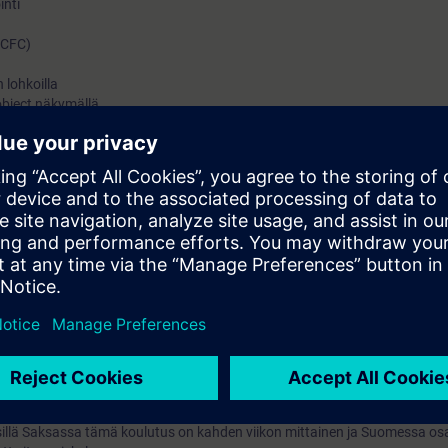
inti
 (CFC)
 lohkoilla
object näkymällä
teet
(automatiikka ja manuaali)
(lyhyesti)
 asemalla (lyhyesti)
ti)
lyhyesti)
 tilatiedot (lyhyesti)
inti (lyhyesti)
lat (lyhyesti)
l Typejä hyödyntäen (lyhyesti)
nti (lyhyesti)
jatko-osa PCS7-Jatko, jolla käsitellään asiat, jotka tämän kurssin sisäl
istä aiheista on jatkokurssilla tarjolla lisätietoa ja harjoituksia. Jatkokur
sillä Saksassa tämä koulutus on kahden viikon mittainen ja Suomessa osa