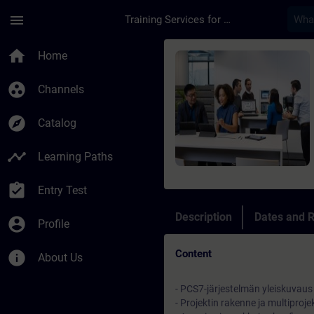
Skip To Main Content
Page Loaded
menu
Training Services for Digital Industries
Course - PCS7-perusk
home
Home
group_work
Channels
explore
Catalog
timeline
Learning Paths
assignment_turned_in
Entry Test
Description
Dates and R
account_circle
Profile
Content
info
About Us
- PCS7-järjestelmän yleiskuvaus
- Projektin rakenne ja multiprojek