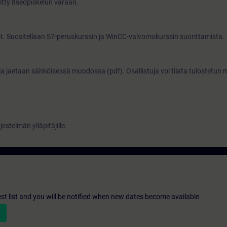
etty itseopiskelun varaan.
t. Suositellaan S7-peruskurssin ja WinCC-valvomokurssin suorittamista.
ja jaetaan sähköisessä muodossa (pdf). Osallistuja voi tilata tulostetun
rjestelmän ylläpitäjille.
st list and you will be notified when new dates become available.